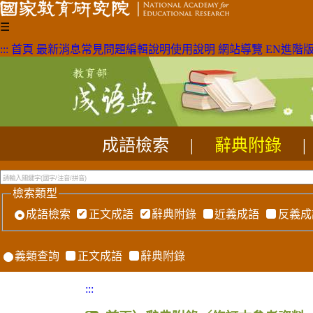
☰
:::
首頁
最新消息
常見問題
編輯說明
使用說明
網站導覽
EN
進階
成語檢索
|
辭典附錄
|
檢索類型
成語檢索
正文成語
辭典附錄
近義成語
反義成
義類查詢
正文成語
辭典附錄
:::