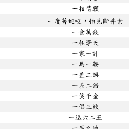
一相情願
一度著蛇咬，怕見斷井索
一食萬錢
一柱擎天
一家一計
一馬一鞍
一差二誤
一差二錯
一笑千金
一倡三歎
一退六二五
一席之地