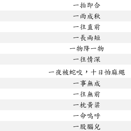
一拍即合
一雨成秋
一往直前
一長兩短
一物降一物
一往情深
一夜被蛇咬，十日怕麻繩
一事無成
一往無前
一枕黃粱
一命嗚呼
一股腦兒