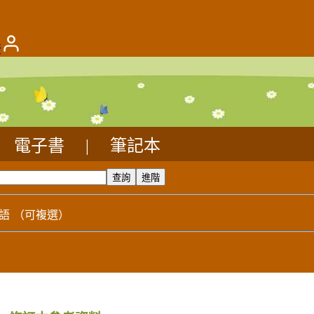
版
電子書
|
筆記本
語
（可複選）