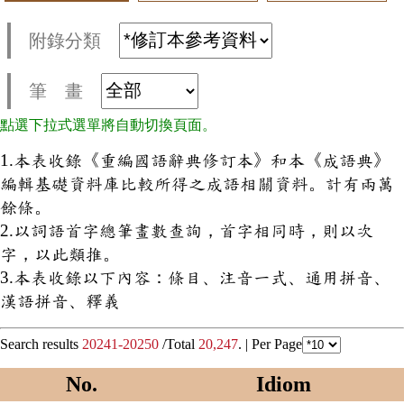
附錄分類
筆 畫
點選下拉式選單將自動切換頁面。
1.本表收錄《重編國語辭典修訂本》和本《成語典》
編輯基礎資料庫比較所得之成語相關資料。計有兩萬
餘條。
2.以詞語首字總筆畫數查詢，首字相同時，則以次
字，以此類推。
3.本表收錄以下內容：條目、注音一式、通用拼音、
漢語拼音、釋義
Search results
20241-20250
/Total
20,247
. |
Per Page
No.
Idiom