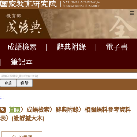
☰
成語檢索
|
辭典附錄
|
電子書
|
筆記本
:::
首頁
〉成語檢索〉辭典附錄〉相關語料參考資料
表〉
[蚍蜉撼大木]