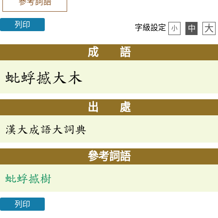
參考詞語
列印
大
字級設定
中
小
成 語
蚍蜉撼大木
出 處
漢大成語大詞典
參考詞語
蚍蜉撼樹
列印