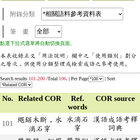
附錄分類
筆 畫
點選下拉式選單將自動切換頁面。
本表收錄正文「用法說明」欄中之「使用類別」劃分
之層次，供使用分類整理或檢索成語之參考使用。
Search results
101-200
/Total
106
. |
Per Page
|
Sort
No.
Related COR
Ref.
COR source
words
水滴石
漢語成語考釋
繩鋸木斷，水
101
穿
詞典
滴石穿