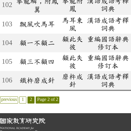
攀龍附
漢語成語考釋
攀龍鱗，附鳳
102
鳳
詞典
翼
馬耳東
漢語成語考釋
103
飄風吹馬耳
風
詞典
顧此失
重編國語辭典
104
顧一不顧二
彼
修訂本
顧此失
重編國語辭典
105
顧三不顧四
彼
修訂本
磨杵成
漢語成語考釋
106
鐵杵磨成針
針
詞典
previous
1
2
Page 2 of 2