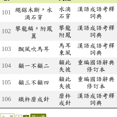
水滴
漢語成語考釋
繩鋸木斷，水
101
石穿
詞典
滴石穿
攀龍
漢語成語考釋
攀龍鱗，附鳳
102
附鳳
詞典
翼
馬耳
漢語成語考釋
103
飄風吹馬耳
東風
詞典
顧此
重編國語辭典
104
顧一不顧二
失彼
修訂本
顧此
重編國語辭典
105
顧三不顧四
失彼
修訂本
磨杵
漢語成語考釋
106
鐵杵磨成針
成針
詞典