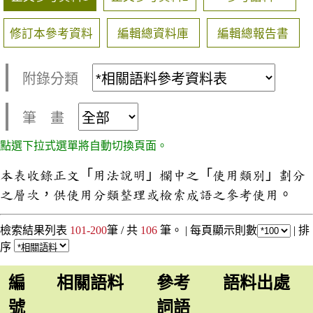
修訂本參考資料
編輯總資料庫
編輯總報告書
附錄分類
筆 畫
點選下拉式選單將自動切換頁面。
本表收錄正文「用法說明」欄中之「使用類別」劃分
之層次，供使用分類整理或檢索成語之參考使用。
檢索結果列表
101-200
筆 / 共
106
筆。 |
每頁顯示則數
|
排
序
編
相關語料
參考
語料出處
號
詞語