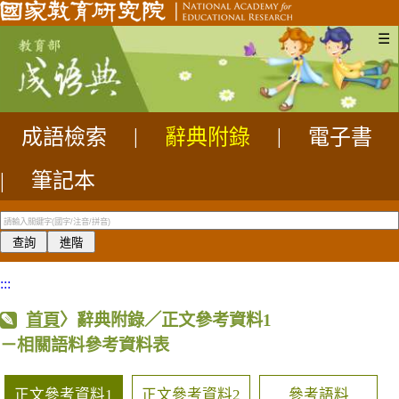
☰
成語檢索
|
辭典附錄
|
電子書
|
筆記本
:::
首頁
〉辭典附錄／正文參考資料1
－相關語料參考資料表
正文參考資料1
正文參考資料2
參考語料