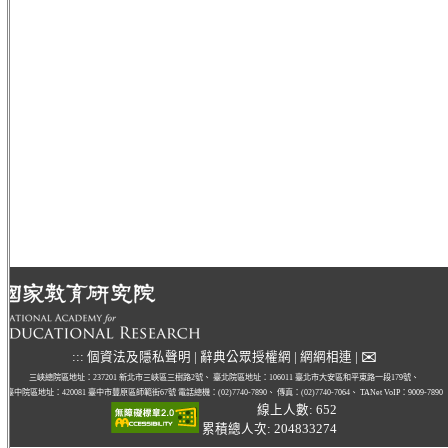
✉
:::
個資法及隱私聲明
|
辭典公眾授權網
|
網網相連
|
三峽總院區地址：237201 新北市三峽區三樹路2號、
臺北院區地址：106011 臺北市大安區和平東路一段179號、
臺中院區地址：420081 臺中市豐原區師範街67號
電話總機：(02)7740-7890、
傳真：(02)7740-7064、
TANet VoIP：9009-7890
線上人數: 652
累積總人次: 204833274