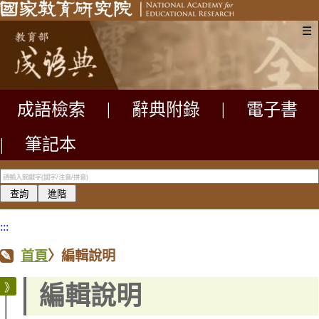
☰
成語檢索
|
辭典附錄
|
電子書
|
筆記本
:::
首頁
〉
編輯說明
編輯說明