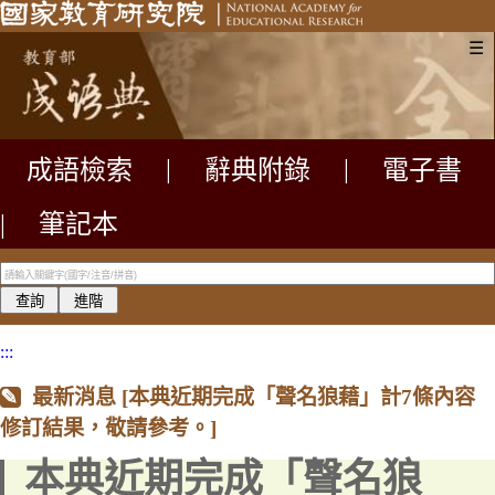
☰
成語檢索
|
辭典附錄
|
電子書
|
筆記本
:::
最新消息 [本典近期完成「聲名狼藉」計7條內容
修訂結果，敬請參考。]
本典近期完成「聲名狼