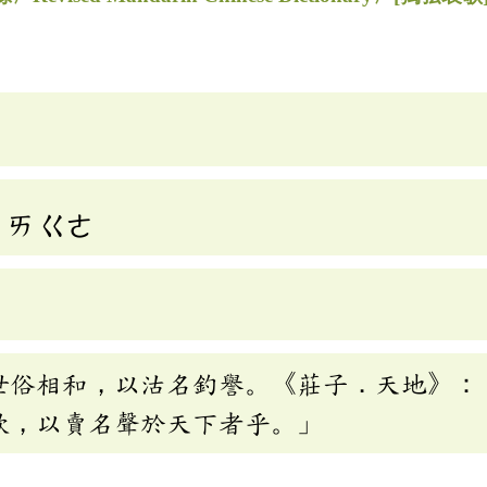
ㄞ
ㄍㄜ
世俗相和，以沽名釣譽。《莊子．天地》：
歌，以賣名聲於天下者乎。」