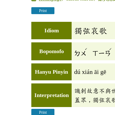
Print
獨弦哀歌
Idiom
ˊ
ˊ
Bopomofo
ㄉㄨ
ㄒㄧㄢ
Hanyu Pinyin
dú xián āi gē
譏刺故意不與
Interpretation
蓋眾，獨弦哀
Print