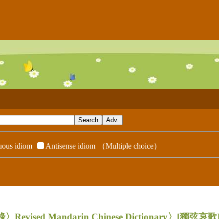
ous idiom
Antisense idiom
（Multiple choice）
evised Mandarin Chinese Dictionary〉
[獨弦哀歌