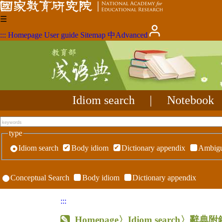
☰
:::
Homepage
User guide
Sitemap
中
Advanced
Idiom search
|
Notebook
type
Idiom search
Body idiom
Dictionary appendix
Ambigu
Conceptual Search
Body idiom
Dictionary appendix
:::
Homepage
〉Idiom search〉辭典附錄〉R