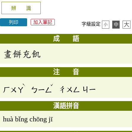
辨 識
列印
加入筆記
大
字級設定
中
小
成 語
畫餅充飢
注 音
ˋ
ˇ
ㄏㄨㄚ
ㄅㄧㄥ
ㄔㄨㄥ
ㄐㄧ
漢語拼音
huà bǐng chōng jī