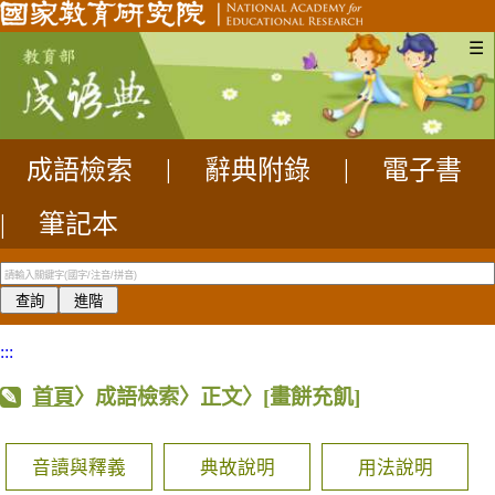
☰
成語檢索
|
辭典附錄
|
電子書
|
筆記本
:::
首頁
〉成語檢索〉正文〉
[畫餅充飢]
音讀與釋義
典故說明
用法說明