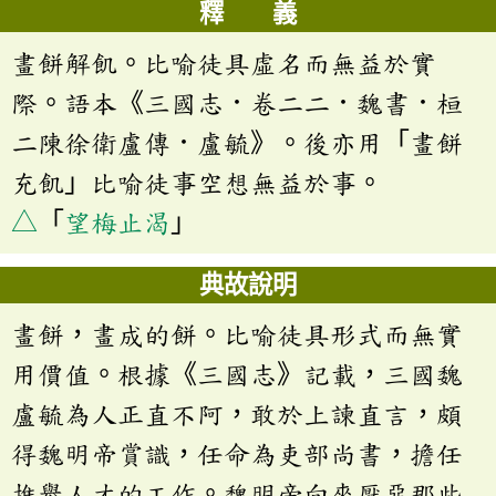
釋 義
畫餅解飢。比喻徒具虛名而無益於實
際。語本《三國志．卷二二．魏書．桓
二陳徐衛盧傳．盧毓》。後亦用「畫餅
充飢」比喻徒事空想無益於事。
△
「
望梅止渴
」
典故說明
畫餅，畫成的餅。比喻徒具形式而無實
用價值。根據《三國志》記載，三國魏
盧毓為人正直不阿，敢於上諫直言，頗
得魏明帝賞識，任命為吏部尚書，擔任
推舉人才的工作。魏明帝向來厭惡那些