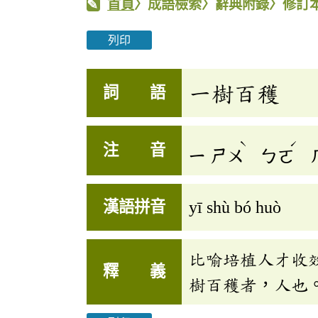
首頁
〉成語檢索〉辭典附錄〉修訂
列印
一樹百穫
詞 語
ˋ
ˊ
注 音
ㄧ
ㄕㄨ
ㄅㄛ
漢語拼音
yī shù bó huò
比喻培植人才收
釋 義
樹百穫者，人也