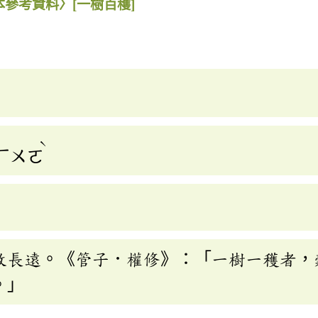
本參考資料〉
[一樹百穫]
ˋ
ㄏㄨㄛ
效長遠。《管子．權修》：「一樹一穫者，
。」