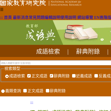
☰
:::
首頁
最新消息
常見問題
編輯說明
使用說明
網站導覽
EN
進階
成語檢索
|
辭典附錄
|
檢索類型
成語檢索
正文成語
辭典附錄
近義成語
反義成
義類查詢
正文成語
辭典附錄
:::