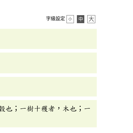
大
字級設定
中
小
穀也；一樹十穫者，木也；一