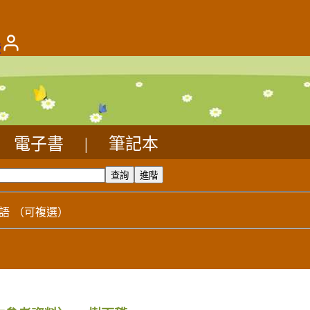
版
電子書
|
筆記本
語
（可複選）