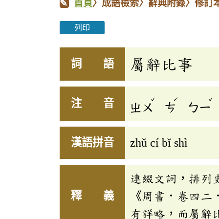
首頁
〉成語檢索〉辭典附錄〉修訂
列印
屬辭比事
詞 語
ˇ
ˊ
ˇ
注 音
ㄓㄨ
ㄘ
ㄅㄧ
漢語拼音
zhǔ cí bǐ shì
連綴文詞，排列
釋 義
《周書．卷四二
有詳略，而屬辭