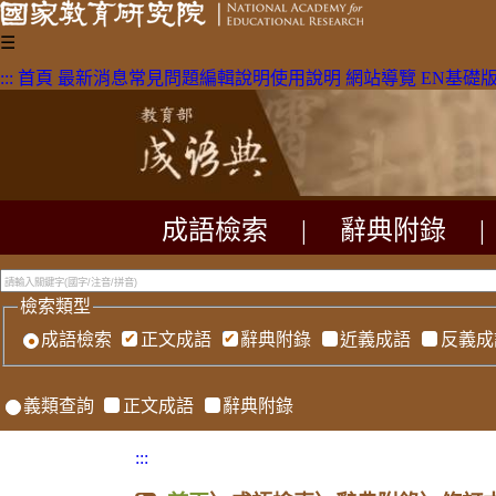
☰
:::
首頁
最新消息
常見問題
編輯說明
使用說明
網站導覽
EN
基礎
成語檢索
|
辭典附錄
|
檢索類型
成語檢索
正文成語
辭典附錄
近義成語
反義成
義類查詢
正文成語
辭典附錄
:::