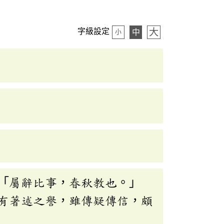
大
字級設定
中
小
「屬辭比事，春秋教也。」
有著述之譽，雖傳疑傳信，頗