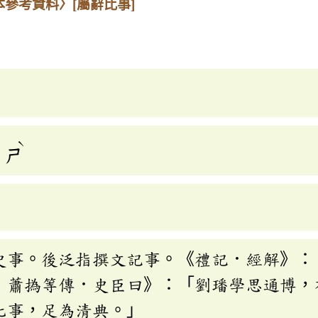
本參考資料〉
[屬辭比事]
ˋ
ㄕ
史事。後泛指撰文記事。《禮記．經解》：
．蕭撝等傳．史臣曰》：「劉璠學思通博，
比事，足為清典。」