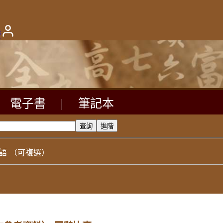
版
電子書
|
筆記本
語
（可複選）