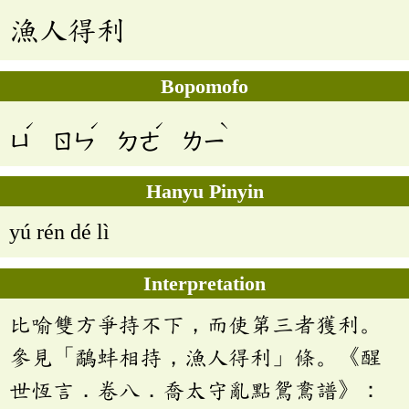
漁人得利
Bopomofo
ˊ
ˊ
ˊ
ˋ
ㄩ
ㄖㄣ
ㄉㄜ
ㄌㄧ
Hanyu Pinyin
yú rén dé lì
Interpretation
比喻雙方爭持不下，而使第三者獲利。
參見「鷸蚌相持，漁人得利」條。《醒
世恆言．卷八．喬太守亂點鴛鴦譜》：