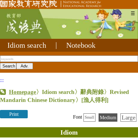
☰
Idiom search
|
Notebook
:::
Homepage
〉Idiom search〉辭典附錄〉Revised
Mandarin Chinese Dictionary〉
[漁人得利]
Print
Large
Font
Medium
Small
Idiom