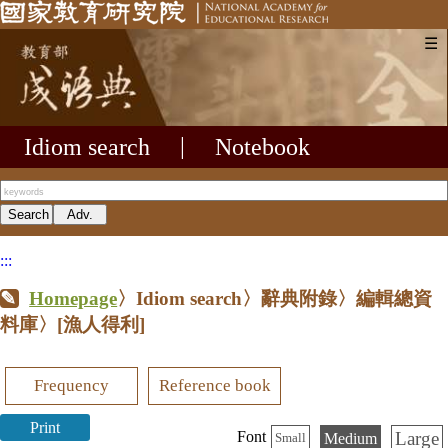
☰
Idiom search
|
Notebook
:::
Homepage
〉Idiom search〉辭典附錄〉編輯總資
料庫〉
[漁人得利]
Frequency
Reference book
Print
Large
Font
Medium
Small