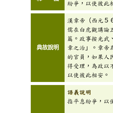
紛爭，以使彼此
漢章帝（西元５
儒在白虎觀講論
篇。政事按光武
典故說明
章之治」。章帝
的官員，如果人
得受理，為政以
以使彼此相安。
語義說明
指平息紛爭，以