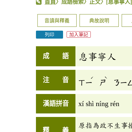
首頁
〉成語檢索〉正文〉
[息事寧人
音讀與釋義
典故說明
列印
加入筆記
息事寧人
成 語
ˊ
ˋ
注 音
ㄒㄧ
ㄕ
ㄋㄧ
漢語拼音
xí shì níng rén
原指為政不生事
釋 義