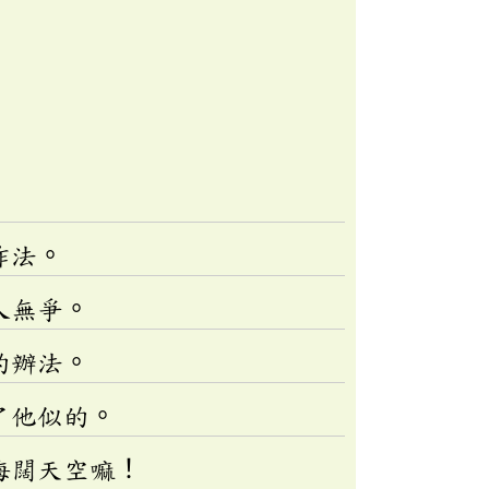
作法。
人無爭。
的辦法。
了他似的。
海闊天空嘛！