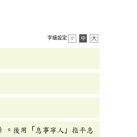
大
字級設定
中
小
》。後用「息事寧人」指平息