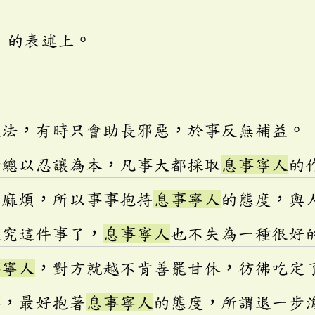
」的表述上。
做法，有時只會助長邪惡，於事反無補益。
者總以忍讓為本，凡事大都採取
息事寧人
的
怕麻煩，所以事事抱持
息事寧人
的態度，與
追究這件事了，
息事寧人
也不失為一種很好
事寧人
，對方就越不肯善罷甘休，彷彿吃定
事，最好抱著
息事寧人
的態度，所謂退一步