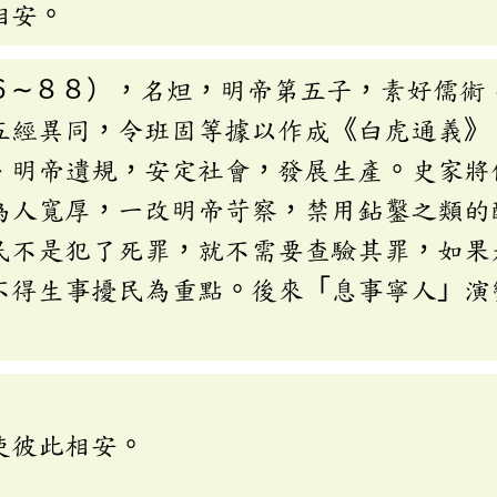
相安。
６∼８８），名炟，明帝第五子，素好儒術
五經異同，令班固等據以作成《白虎通義》
、明帝遺規，安定社會，發展生產。史家將
為人寬厚，一改明帝苛察，禁用鉆鑿之類的
民不是犯了死罪，就不需要查驗其罪，如果
不得生事擾民為重點。後來「息事寧人」演
使彼此相安。