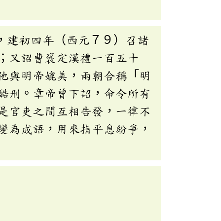
，建初四年（西元７９）召諸
；又詔曹褒定漢禮一百五十
他與明帝媲美，兩朝合稱「明
酷刑。章帝曾下詔，命令所有
是官吏之間互相告發，一律不
變為成語，用來指平息紛爭，