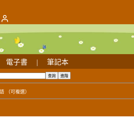
版
電子書
|
筆記本
語
（可複選）