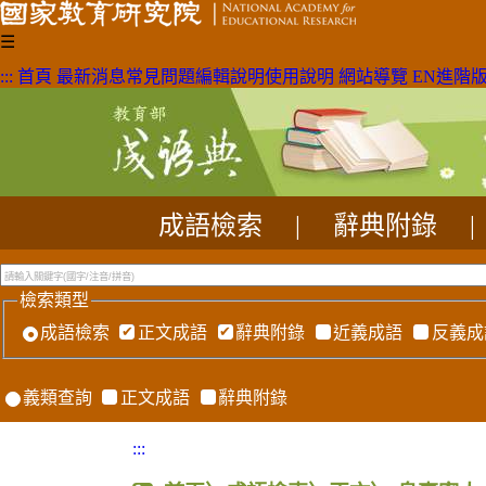
☰
:::
首頁
最新消息
常見問題
編輯說明
使用說明
網站導覽
EN
進階
成語檢索
|
辭典附錄
|
檢索類型
成語檢索
正文成語
辭典附錄
近義成語
反義成
義類查詢
正文成語
辭典附錄
:::