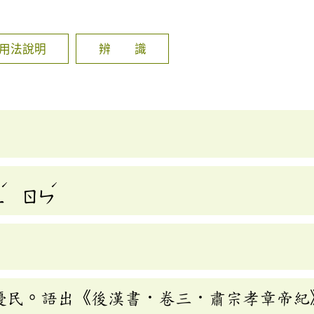
]
用法說明
辨 識
ˊ
ˊ
ㄥ
ㄖㄣ
擾民。語出《後漢書．卷三．肅宗孝章帝紀