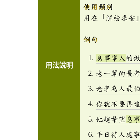
使用類別
用在「解紛求安
例句
息事寧人
的
用法說明
老一輩的長
老李為人最
你就不要再
他越希望
息
平日待人處