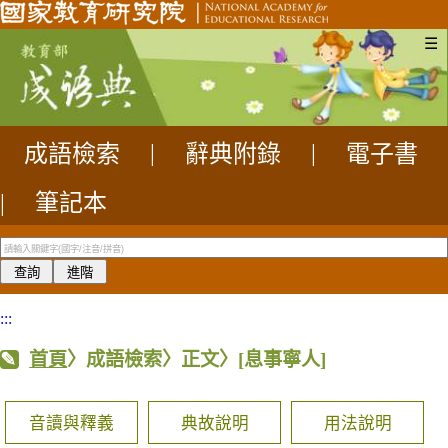
☰
成語檢索
|
辭典附錄
|
電子書
|
筆記本
:::
首頁
〉成語檢索〉正文〉
[息事寧人]
音讀與釋義
典故說明
用法說明