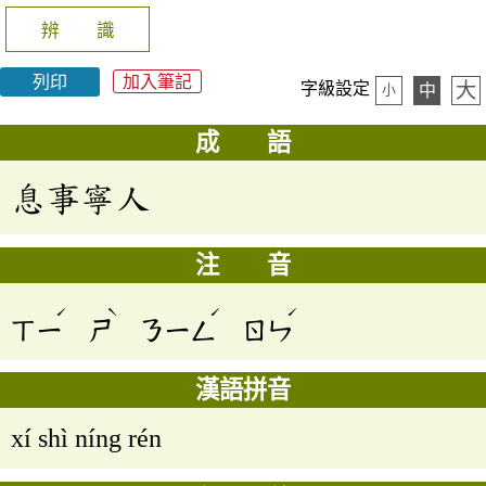
辨 識
列印
加入筆記
大
字級設定
中
小
成 語
息事寧人
注 音
ˊ
ˋ
ˊ
ˊ
ㄒㄧ
ㄕ
ㄋㄧㄥ
ㄖㄣ
漢語拼音
xí shì níng rén