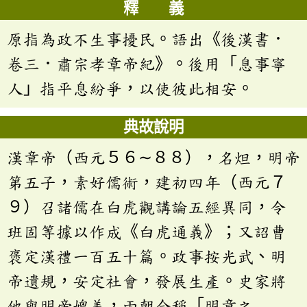
釋 義
原指為政不生事擾民。語出《後漢書．
卷三．肅宗孝章帝紀》。後用「息事寧
人」指平息紛爭，以使彼此相安。
典故說明
漢章帝（西元５６∼８８），名炟，明帝
第五子，素好儒術，建初四年（西元７
９）召諸儒在白虎觀講論五經異同，令
班固等據以作成《白虎通義》；又詔曹
褒定漢禮一百五十篇。政事按光武、明
帝遺規，安定社會，發展生產。史家將
他與明帝媲美，兩朝合稱「明章之