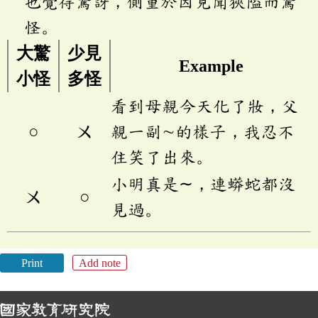
也覺得驚訝，側重於因見聞狹隘而驚
怪。
大驚
少見
Example
小怪
多怪
看到母親今天化了妝，父
○
ㄨ
親一副∼的樣子，我忍不
住笑了出來。
小明真是∼，連蟒蛇都沒
ㄨ
○
見過。
Print
Add note