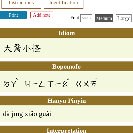
Instructions
Identification
Print
Add note
Large
Font
Medium
Small
Idiom
大驚小怪
Bopomofo
ˋ
ˇ
ˋ
ㄉㄚ
ㄐㄧㄥ
ㄒㄧㄠ
ㄍㄨㄞ
Hanyu Pinyin
dà jīng xiǎo guài
Interpretation