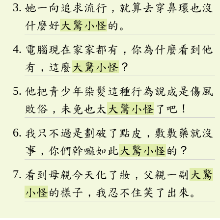
她一向追求流行，就算去穿鼻環也沒
什麼好
大驚小怪
的。
電腦現在家家都有，你為什麼看到他
有，這麼
大驚小怪
？
他把青少年染髮這種行為說成是傷風
敗俗，未免也太
大驚小怪
了吧！
我只不過是劃破了點皮，敷敷藥就沒
事，你們幹嘛如此
大驚小怪
的？
看到母親今天化了妝，父親一副
大驚
小怪
的樣子，我忍不住笑了出來。