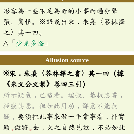
形容為一些不足為奇的小事而過分聲
張、驚怪。※語或出宋．朱熹〈答林擇
之〉其一四。
△「
少見多怪
」
Allusion source
※宋．朱熹〈答林擇之書〉其一四（據
《朱文公文集》卷四三引）
所示疑義，已略看。端叔、恭叔惠書，
極感其意。但如此用功，鄙意不能無
疑，
要須把此事來做一平常事看，朴實
頭
做將
去，久之自然見效，不必如此
1>
2>