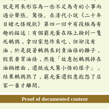
就是用來形容為一些不足為奇的小事而
過分聲張、驚怪。在清代小說《二十年
目睹之怪現狀》第四一回中有段極為有
趣的描述：有個窮光蛋在路上撿到一隻
死鵪鶉，拿回家想炸來吃，但卻沒有
油，於是提著鵪鶉來到賣油條的攤子，
假裝要買油條，然後「故意把鵪鶉掉在
油鍋裡面，還做成大驚小怪的樣子」，
結果鵪鶉熟了，窮光蛋還假意抱怨了店
家一番才離開。
Proof of documented content