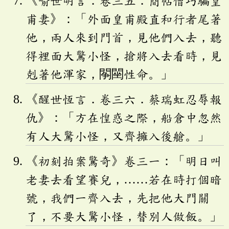
《喻世明言．卷三五．簡帖僧巧騙皇
甫妻》：「外面皇甫殿直和行者尾著
他，兩人來到門首，見他們入去，聽
得裡面大驚小怪，搶將入去看時，見
剋著他渾家，䦛䦟性命。」
《醒世恆言．卷三六．蔡瑞虹忍辱報
仇》：「方在惶惑之際，船倉中忽然
有人大驚小怪，又齊擁入後艙。」
《初刻拍案驚奇》卷三一：「明日叫
老妻去看望賽兒，……若在時打個暗
號，我們一齊入去，先把他大門關
了，不要大驚小怪，替別人做飯。」