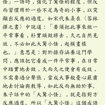
怪」一語時，強化了驚怪的程度，但反
而習慣用於一些不足為奇的小事，以突
顯出反應的過度。如宋代朱熹在〈答林
擇之書〉中說道：「要須把此事來做一
平常事看，朴實頭做將去，久之自然見
效，不必如此大驚小怪，起模畫樣
也。」意思是：對於操存涵養這門學
問，應該把它看成一件平常事，在日常
中踏實地去做，久而久之便會有成效，
不需要過分聲張，當成大事般憂心嚴肅
地去討論與教導，如此反而無助於事。
朱子話中的「大驚小怪」，就是指對方
反應過度。所以「大驚小怪」這個成語