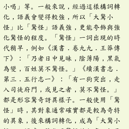
小喝」等。一般來說，經過這樣構詞轉
化，語義會變得較強，所以「大驚小
怪」比「驚怪」語義強，更能夸飾與強
化驚怪的程度。「驚怪」一詞出現的時
代稍早，例如《漢書．卷九九．王莽傳
下》：「乃者日中見昧，陰薄陽，黑氣
為變，百姓莫不驚怪。」《續漢書志．
第三．五行志一》：「有一狗突出，走
入司徒府門，或見之者，莫不驚怪。」
都是形容驚奇訝異樣子。一般使用「驚
怪」時，其對象通常確實都是較為奇特
的異象，後來構詞轉化，成為「大驚小