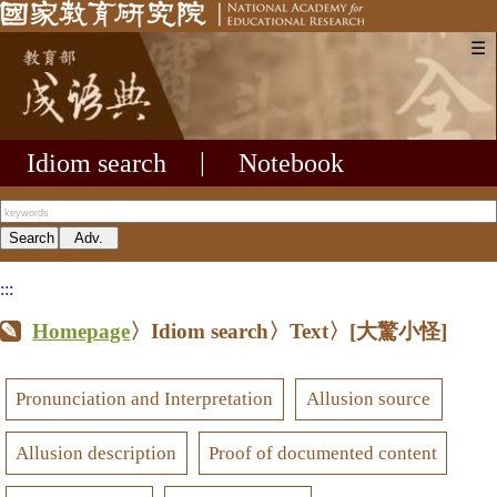
☰
Idiom search
|
Notebook
:::
Homepage
〉Idiom search〉Text〉
[大驚小怪]
Pronunciation and Interpretation
Allusion source
Allusion description
Proof of documented content