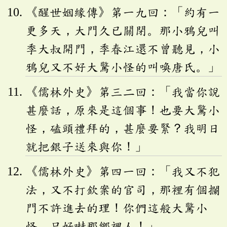
《醒世姻緣傳》第一九回：「約有一
更多天，大門久已關閉。那小鴉兒叫
季大叔開門，季春江還不曾聽見，小
鴉兒又不好大驚小怪的叫喚唐氏。」
《儒林外史》第三二回：「我當你說
甚麼話，原來是這個事！也要大驚小
怪，磕頭禮拜的，甚麼要緊？我明日
就把銀子送來與你！」
《儒林外史》第四一回：「我又不犯
法，又不打欽案的官司，那裡有個攔
門不許進去的理！你們這般大驚小
怪，只好嚇那鄉裡人！」