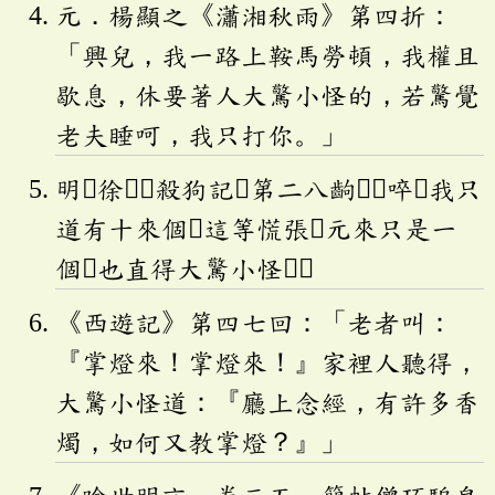
元．楊顯之《瀟湘秋雨》第四折：
「興兒，我一路上鞍馬勞頓，我權且
歇息，休要著人大驚小怪的，若驚覺
老夫睡呵，我只打你。」
明．徐𤱻《殺狗記》第二八齣：「啐！我只
道有十來個，這等慌張，元來只是一
個，也直得大驚小怪！」
《西遊記》第四七回：「老者叫：
『掌燈來！掌燈來！』家裡人聽得，
大驚小怪道：『廳上念經，有許多香
燭，如何又教掌燈？』」