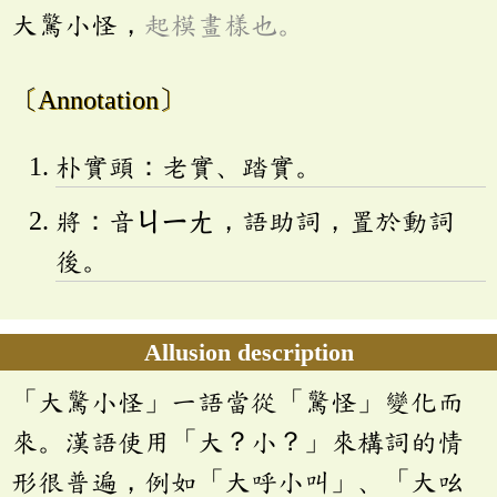
大驚小怪，
起模畫樣也。
〔Annotation〕
朴實頭：老實、踏實。
將：音
ㄐㄧㄤ
，語助詞，置於動詞
後。
Allusion description
「大驚小怪」一語當從「驚怪」變化而
來。漢語使用「大？小？」來構詞的情
形很普遍，例如「大呼小叫」、「大吆