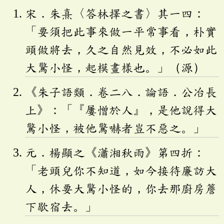
宋．朱熹〈答林擇之書〉其一四：
「要須把此事來做一平常事看，朴實
頭做將去，久之自然見效，不必如此
大驚小怪，起模畫樣也。」（源）
《朱子語類．卷二八．論語．公冶長
上》：「『屢憎於人』，是他說得大
驚小怪，被他驚嚇者豈不惡之。」
元．楊顯之《瀟湘秋雨》第四折：
「老頭兒你不知道，如今接待廉訪大
人，休要大驚小怪的，你去那廚房簷
下歇宿去。」