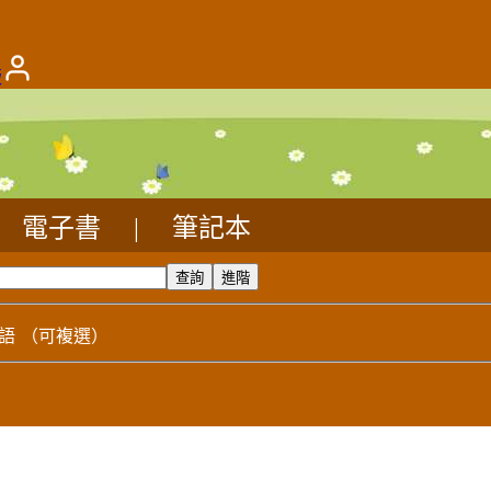
版
電子書
|
筆記本
語
（可複選）