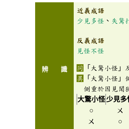
近義成語
少見多怪
、
失驚
反義成語
見怪不怪
「大驚小怪」
辨 識
「大驚小怪」
側重於因見聞
大驚小怪
少見多
○
ㄨ
ㄨ
○