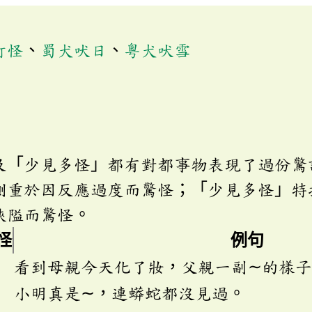
打怪
、
蜀犬吠日
、
粵犬吠雪
及「少見多怪」都有對都事物表現了過份驚
側重於因反應過度而驚怪；「少見多怪」特
狹隘而驚怪。
怪
例句
看到母親今天化了妝，父親一副∼的樣
小明真是∼，連蟒蛇都沒見過。