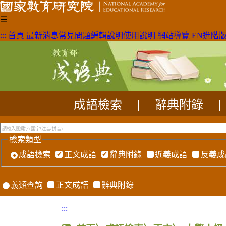
☰
:::
首頁
最新消息
常見問題
編輯說明
使用說明
網站導覽
EN
進階
成語檢索
|
辭典附錄
|
檢索類型
成語檢索
正文成語
辭典附錄
近義成語
反義成
義類查詢
正文成語
辭典附錄
:::