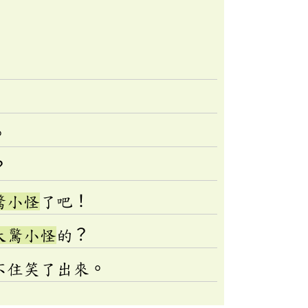
。
？
驚小怪
了吧！
大驚小怪
的？
不住笑了出來。