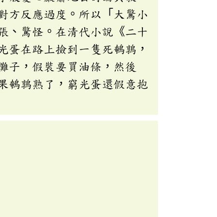
對方反應過度。所以「大驚小
張、驚怪。在清代小說《二十
光蛋在路上撿到一隻死鵪鶉，
攤子，假裝要買油條，然後
果鵪鶉熟了，窮光蛋還假意抱