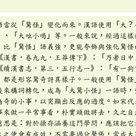
語當從「驚怪」變化而來。漢語使用「大？
」、「大吆小喝」等。一般來說，經過這樣
」比「驚怪」語義強，更能夸飾與強化驚怪
《漢書．卷九九．王莽傳下》：「乃者日中
《續漢書志．第三．五行志一》：「有一狗
」都是形容驚奇訝異樣子。一般使用「驚怪
後來構詞轉化，成為「大驚小怪」一語時，
為奇的小事，以突顯出反應的過度。如宋代
事來做一平常事看，朴實頭做將去，久之自
意思是：對於操存涵養這門學問，應該把它
久之便會有成效，不需要過分聲張，當成大