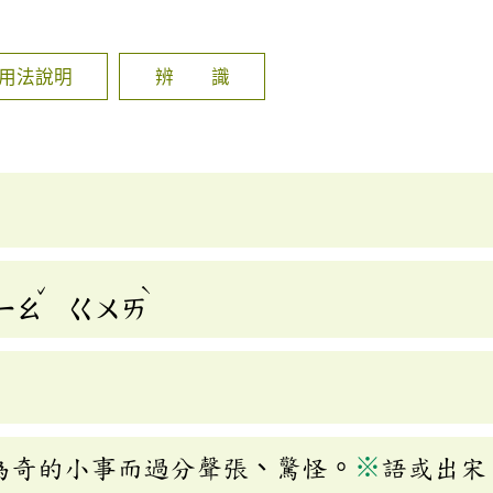
]
用法說明
辨 識
ˇ
ˋ
ㄧㄠ
ㄍㄨㄞ
為奇的小事而過分聲張、驚怪。
※
語或出宋