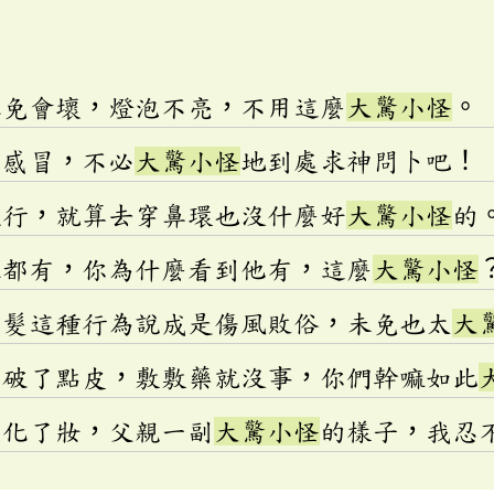
難免會壞，燈泡不亮，不用這麼
大驚小怪
。
點感冒，不必
大驚小怪
地到處求神問卜吧！
流行，就算去穿鼻環也沒什麼好
大驚小怪
的
家都有，你為什麼看到他有，這麼
大驚小怪
染髮這種行為說成是傷風敗俗，未免也太
大
劃破了點皮，敷敷藥就沒事，你們幹嘛如此
天化了妝，父親一副
大驚小怪
的樣子，我忍