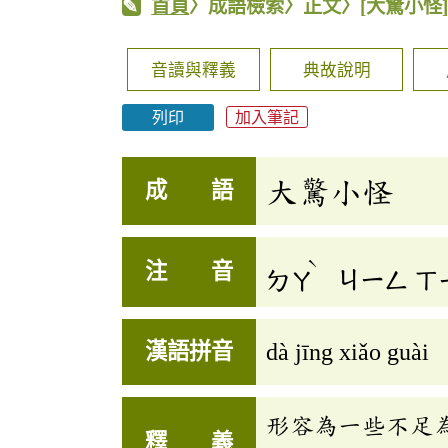
首頁
〉成語檢索〉正文〉
[大驚小怪
音讀與釋義
典故說明
列印
加入筆記
大驚小怪
成 語
ˋ
注 音
ㄉㄚ
ㄐㄧㄥ
ㄒ
漢語拼音
dà jīng xiǎo guài
形容為一些不足
釋 義