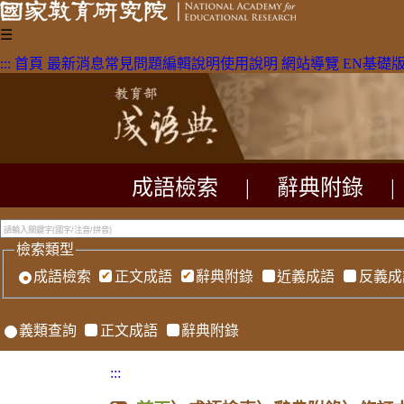
☰
:::
首頁
最新消息
常見問題
編輯說明
使用說明
網站導覽
EN
基礎
成語檢索
|
辭典附錄
|
檢索類型
成語檢索
正文成語
辭典附錄
近義成語
反義成
義類查詢
正文成語
辭典附錄
:::