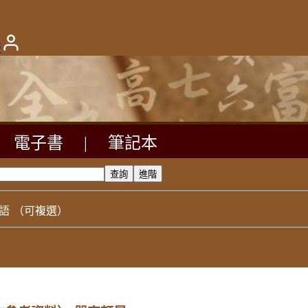
版
電子書
|
筆記本
語
（可複選）