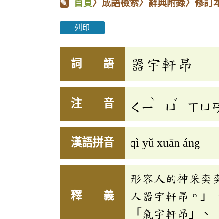
首頁
〉成語檢索〉辭典附錄〉修訂
列印
器宇軒昂
詞 語
ˋ
ˇ
注 音
ㄑㄧ
ㄩ
ㄒㄩ
漢語拼音
qì yǔ xuān áng
形容人的神采奕
釋 義
人器宇軒昂。」
「氣宇軒昂」、