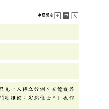
大
字級設定
中
小
只見一人侍立於側。玄德視其
門庭雅飭，定然佳士。」也作