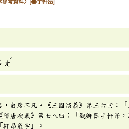
本參考資料〉
[器宇軒昂]
ˊ
ㄢ
ㄤ
奕，氣度不凡。《三國演義》第三六回：「
《隋唐演義》第七八回：「觀卿器宇軒昂，
「軒昂氣宇」。