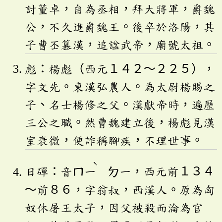
討董卓，自為丞相，拜大將軍，爵魏
公，不久進爵魏王。後卒於洛陽，其
子曹丕篡漢，追諡武帝，廟號太祖。
彪：楊彪（西元１４２～２２５），
字文先。東漢弘農人。為太尉楊賜之
子、名士楊修之父。漢獻帝時，遍歷
三公之職。然曹魏建立後，楊彪見漢
室衰微，便詐稱腳疾，不理世事。
ˋ
日磾：音
ㄇ
一
ㄉ
一，西元前１３４
～前８６，字翁叔，西漢人。原為匈
奴休屠王太子，因父被殺而淪為官