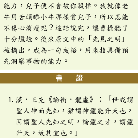
能力，兒子便不會被你殺掉。我就像老
牛用舌頭舔小牛那樣愛兒子，所以怎能
不傷心消瘦呢？這話說完，讓曹操聽了
十分尷尬。後來原文中的「先見之明」
被摘出，成為一句成語，用來指具備預
先洞察事物的能力。
書 證
漢．王充《論衡．龍虛》：「世或謂
聖人神而先知，猶謂神龍能升天也，
因謂聖人先知之明，論龍之才，謂龍
升天，故其宜也。」