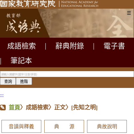
☰
成語檢索
|
辭典附錄
|
電子書
|
筆記本
:::
首頁
〉成語檢索〉正文〉
[先知之明]
音讀與釋義
典 源
典故說明