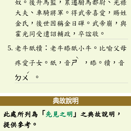
奴。後升馬監，累遷駙馬都尉、光祿
大夫、車騎將軍。得武帝喜愛，賜姓
金氏，後世因稱金日磾。武帝崩，與
霍光同受遺詔輔政，卒諡敬。
老牛舐犢：老牛舔舐小牛。比喻父母
ˋ
疼愛子女。舐，音
ㄕ
，舔。犢，音
ˊ
ㄉㄨ
。
典故說明
此處所列為「
先見之明
」之典故說明，
提供參考。