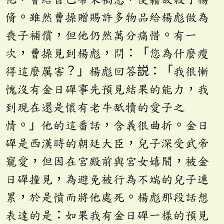
脩。雖然曹操贈賜許多物品給楊彪做為
喪子補償，但他仍然萬分痛惜。有一
次，曹操見到楊彪，問：「您為什麼瘦
得這麼厲害？」楊彪回答説：「我很慚
愧沒有金日磾事先預見結果的能力，我
到現在還是懷有老牛舐犢的愛子之
情。」他的這番話，含義很曲折。金日
磾是西漢時的朝廷大臣，兒子深受武帝
寵愛，但因在宮殿前與宮女嬉鬧，被金
日磾撞見，為避免被行為不端的兒子連
累，於是憤而將他處死。楊彪那段話想
表達的是：如果我有金日磾一樣的預見