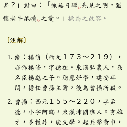
甚？」對曰：「愧無日磾
先見之明，猶
4>
懷老牛舐犢
之愛。」
操為之改容。
5>
〔注解〕
脩：楊脩（西元１７３～２１９），
亦作楊修，字德祖。東漢弘農人，為
名臣楊彪之子。聰慧好學，建安年
間，擔任曹操主簿，後為曹操所殺。
曹操：西元１５５～２２０，字孟
德，小字阿瞞，東漢沛國譙人。有雄
才，多權詐，能文學。起兵擊黃巾，