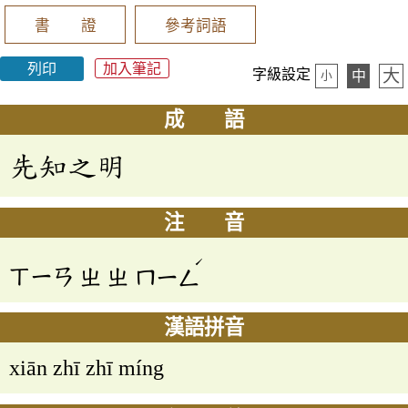
書 證
參考詞語
列印
加入筆記
大
字級設定
中
小
成 語
先知之明
注 音
ˊ
ㄒㄧㄢ
ㄓ
ㄓ
ㄇㄧㄥ
漢語拼音
xiān zhī zhī míng