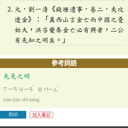
元．劉一清《錢塘遺事．卷二．夾攻
遼金》：「真西山言金亡而中國之憂
始大，洪咨夔奏金亡必有興者，二公
有先知之明矣。」
參考詞語
先見之明
ˋ
ˊ
ㄒㄧㄢ
ㄐㄧㄢ
ㄓ
ㄇㄧㄥ
xiān jiàn zhī míng
列印
加入筆記