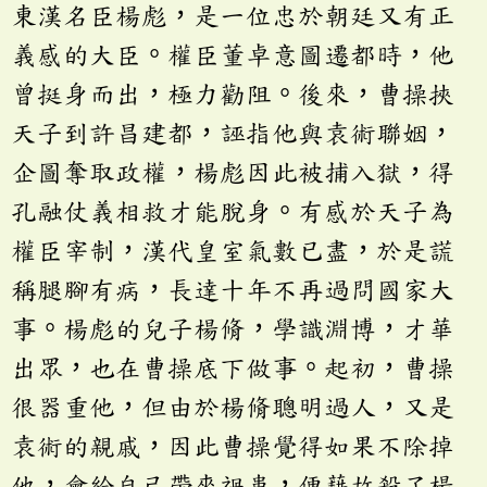
東漢名臣楊彪，是一位忠於朝廷又有正
義感的大臣。權臣董卓意圖遷都時，他
曾挺身而出，極力勸阻。後來，曹操挾
天子到許昌建都，誣指他與袁術聯姻，
企圖奪取政權，楊彪因此被捕入獄，得
孔融仗義相救才能脫身。有感於天子為
權臣宰制，漢代皇室氣數已盡，於是謊
稱腿腳有病，長達十年不再過問國家大
事。楊彪的兒子楊脩，學識淵博，才華
出眾，也在曹操底下做事。起初，曹操
很器重他，但由於楊脩聰明過人，又是
袁術的親戚，因此曹操覺得如果不除掉
他，會給自己帶來禍患，便藉故殺了楊