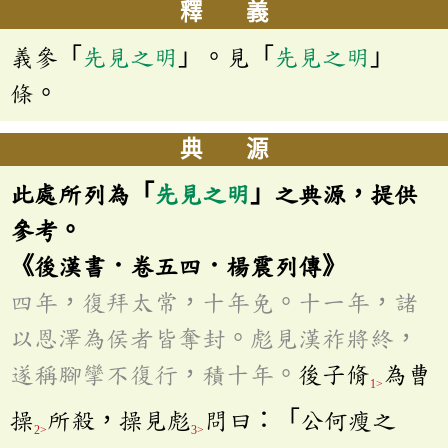
釋 義
義參「
先見之明
」。見「
先見之明
」
條。
典 源
此處所列為「
先見之明
」之典源，提供
參考。
《後漢書．卷五四．楊震列傳》
四年，復拜太常，十年免。十一年，諸
以恩澤為侯者皆奪封。彪見漢祚將終，
遂稱腳攣不復行，積十年。
後子脩
為曹
1>
操
所殺，操見彪
問曰：「公何瘦之
2>
3>