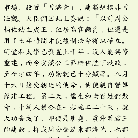
市場、設置「常滿倉」，建築規模非常
壯觀。大臣們因此上奏說：「以前周公
輔佐幼主成王，位居高官顯爵，但還是
用了七年時間才使禮制法令得以確立。
明堂和太學已棄置上千年，沒人能興修
重建，而今安漢公王莽輔佐陛下執政，
至今才四年，功勛就已十分顯著。八月
十六日接受朝廷的使命，他便親自督導
修建工程。第二天，儒生和老百姓們聚
會，十萬人集合在一起施工二十天，就
大功告成了。即使是唐堯、虞舜等君王
的建設，抑或周公營造東都洛邑，也都