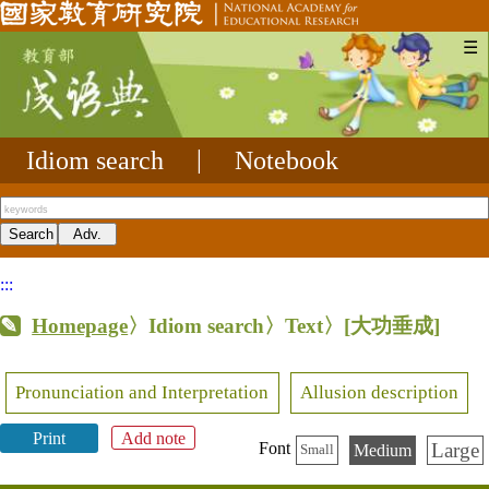
☰
Idiom search
|
Notebook
:::
Homepage
〉Idiom search〉Text〉
[大功垂成]
Pronunciation and Interpretation
Allusion description
Print
Add note
Large
Font
Medium
Small