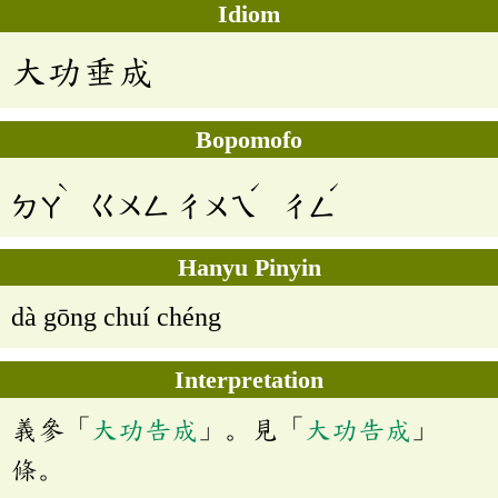
Idiom
大功垂成
Bopomofo
ˋ
ˊ
ˊ
ㄉㄚ
ㄍㄨㄥ
ㄔㄨㄟ
ㄔㄥ
Hanyu Pinyin
dà gōng chuí chéng
Interpretation
義參「
大功告成
」。見「
大功告成
」
條。