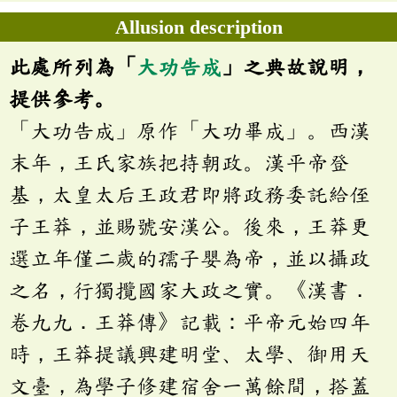
Allusion description
此處所列為「
大功告成
」之典故說明，
提供參考。
「大功告成」原作「大功畢成」。西漢
末年，王氏家族把持朝政。漢平帝登
基，太皇太后王政君即將政務委託給侄
子王莽，並賜號安漢公。後來，王莽更
選立年僅二歲的孺子嬰為帝，並以攝政
之名，行獨攬國家大政之實。《漢書．
卷九九．王莽傳》記載：平帝元始四年
時，王莽提議興建明堂、太學、御用天
文臺，為學子修建宿舍一萬餘間，搭蓋