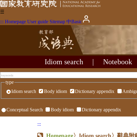
☰
:::
Homepage
User guide
Sitemap
中
Basic
Idiom search
|
Notebook
type
Idiom search
Body idiom
Dictionary appendix
Ambigu
Conceptual Search
Body idiom
Dictionary appendix
:::
Homepage
〉Idiom search〉