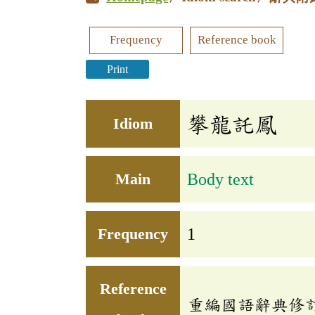
Frequency
Reference book
Print
攀龍託鳳
Idiom
Main
Body text
Frequency
1
Reference
重編國語辭典修