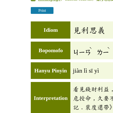
Print
見利思義
Idiom
ˋ
ˋ
Bopomofo
ㄐㄧㄢ
ㄌㄧ
Hanyu Pinyin
jiàn lì sī yì
看見錢財利益
Interpretation
危授命，久要
記．裴度還帶