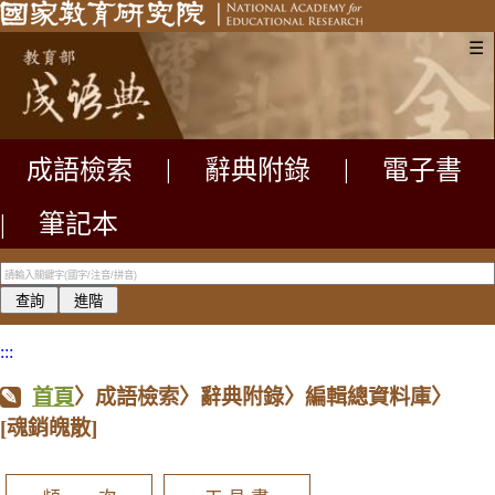
☰
成語檢索
|
辭典附錄
|
電子書
|
筆記本
:::
首頁
〉成語檢索〉辭典附錄〉編輯總資料庫〉
[魂銷魄散]