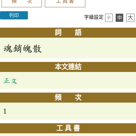
頻 次
工 具 書
列印
大
字級設定
中
小
詞 語
魂銷魄散
本文連結
正文
頻 次
1
工 具 書