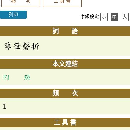
頻 次
工 具 書
列印
大
字級設定
中
小
詞 語
簪筆磬折
本文連結
附 錄
頻 次
1
工 具 書