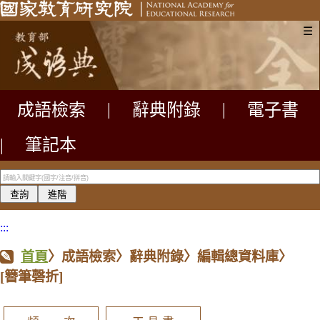
☰
成語檢索
|
辭典附錄
|
電子書
|
筆記本
:::
首頁
〉成語檢索〉辭典附錄〉編輯總資料庫〉
[簪筆磬折]