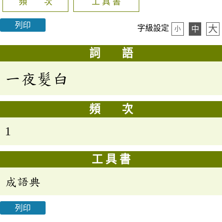
頻 次
工 具 書
列印
大
字級設定
中
小
詞 語
一夜髮白
頻 次
1
工 具 書
成語典
列印