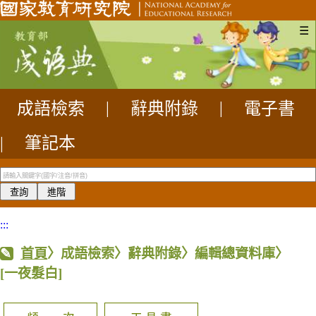
☰
成語檢索
|
辭典附錄
|
電子書
|
筆記本
:::
首頁
〉成語檢索〉辭典附錄〉編輯總資料庫〉
[一夜髮白]