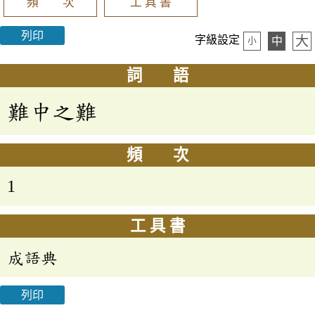
頻 次
工 具 書
列印
大
字級設定
中
小
詞 語
難中之難
頻 次
1
工 具 書
成語典
列印