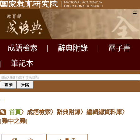
☰
成語檢索
|
辭典附錄
|
電子書
|
筆記本
:::
首頁
〉成語檢索〉辭典附錄〉編輯總資料庫〉
[難中之難]