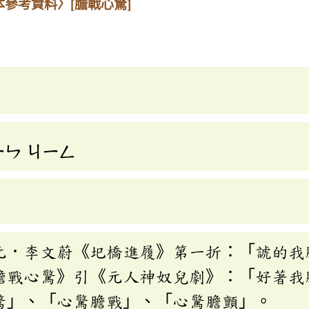
本參考資料〉
[膽戰心驚]
ㄧㄣ
ㄐㄧㄥ
元．李文蔚《圯橋進履》第一折：「諕的我
膽戰心驚》引《元人神奴兒劇》：「好著我
驚」、「心驚膽戰」、「心驚膽顫」。