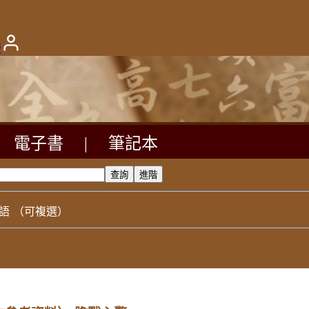
版
電子書
|
筆記本
語
（可複選）