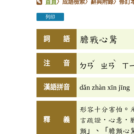
首頁
〉成語檢索〉辭典附錄〉修訂
列印
膽戰心驚
詞 語
ˇ
ˋ
注 音
ㄉㄢ
ㄓㄢ
ㄒ
漢語拼音
dǎn zhàn xīn jīng
形容十分害怕。
釋 義
言疏證．心意．
顫」、「膽顫心