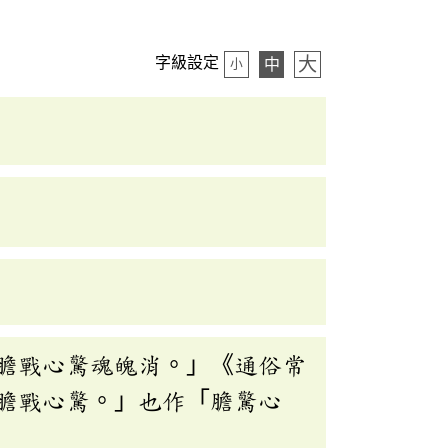
大
字級設定
中
小
膽戰心驚魂魄消。」《通俗常
膽戰心驚。」也作「膽驚心