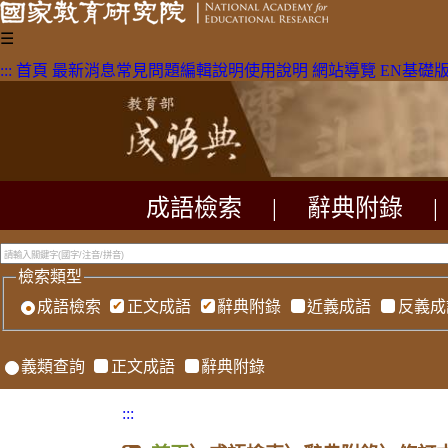
☰
:::
首頁
最新消息
常見問題
編輯說明
使用說明
網站導覽
EN
基礎
成語檢索
|
辭典附錄
|
檢索類型
成語檢索
正文成語
辭典附錄
近義成語
反義成
義類查詢
正文成語
辭典附錄
:::