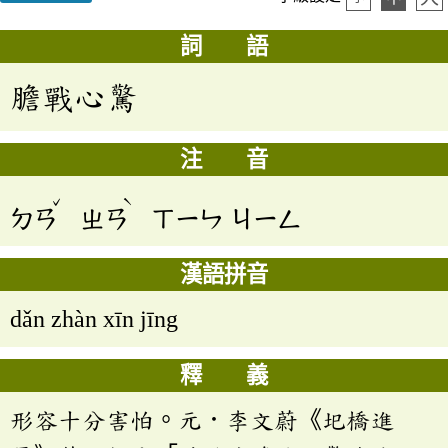
詞 語
膽戰心驚
注 音
ˇ
ˋ
ㄉㄢ
ㄓㄢ
ㄒㄧㄣ
ㄐㄧㄥ
漢語拼音
dǎn zhàn xīn jīng
釋 義
形容十分害怕。元．李文蔚《圯橋進