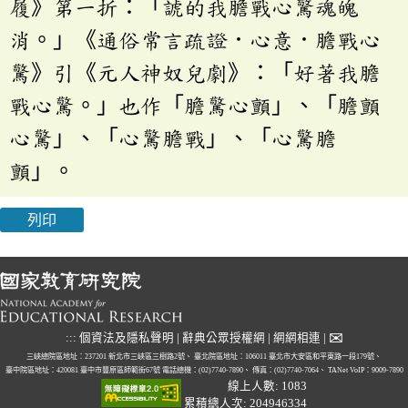
履》第一折：「諕的我膽戰心驚魂魄
消。」《通俗常言疏證．心意．膽戰心
驚》引《元人神奴兒劇》：「好著我膽
戰心驚。」也作「膽驚心顫」、「膽顫
心驚」、「心驚膽戰」、「心驚膽
顫」。
列印
✉
:::
個資法及隱私聲明
|
辭典公眾授權網
|
網網相連
|
三峽總院區地址：237201 新北市三峽區三樹路2號、
臺北院區地址：106011 臺北市大安區和平東路一段179號、
臺中院區地址：420081 臺中市豐原區師範街67號
電話總機：(02)7740-7890、
傳真：(02)7740-7064、
TANet VoIP：9009-7890
線上人數: 1083
累積總人次: 204946334