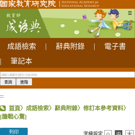
☰
成語檢索
|
辭典附錄
|
電子書
|
筆記本
:::
首頁
〉成語檢索〉辭典附錄〉修訂本參考資料〉
[膽戰心驚]
列印
大
字級設定
中
小