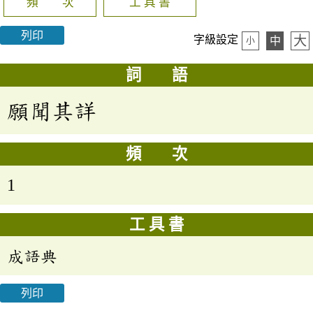
頻 次
工 具 書
列印
大
字級設定
中
小
詞 語
願聞其詳
頻 次
1
工 具 書
成語典
列印