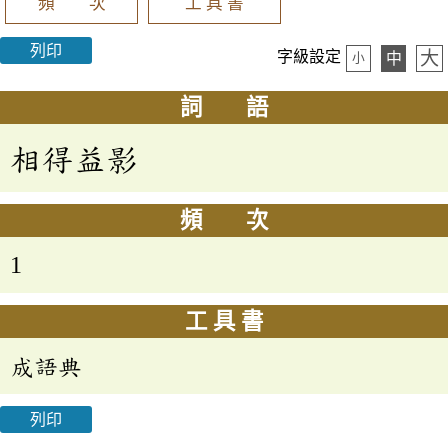
頻 次
工 具 書
列印
大
字級設定
中
小
詞 語
相得益影
頻 次
1
工 具 書
成語典
列印