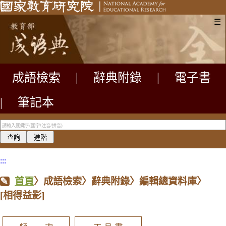
☰
成語檢索
|
辭典附錄
|
電子書
|
筆記本
:::
首頁
〉成語檢索〉辭典附錄〉編輯總資料庫〉
[相得益影]