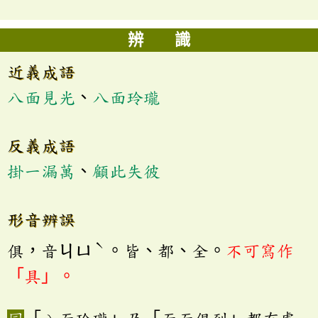
辨 識
近義成語
八面見光
、
八面玲瓏
反義成語
掛一漏萬
、
顧此失彼
形音辨誤
ˋ
俱，音ㄐㄩ
。皆、都、全。
不可寫作
「具」。