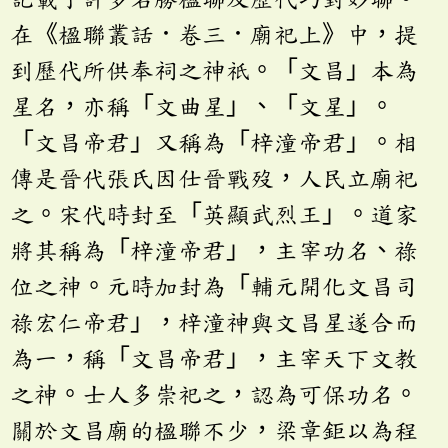
在《楹聯叢話．卷三．廟祀上》中，提
到歷代所供奉祠之神祇。「文昌」本為
星名，亦稱「文曲星」、「文星」。
「文昌帝君」又稱為「梓潼帝君」。相
傳是晉代張氏因仕晉戰歿，人民立廟祀
之。宋代時封至「英顯武烈王」。道家
將其稱為「梓潼帝君」，主宰功名、祿
位之神。元時加封為「輔元開化文昌司
祿宏仁帝君」，梓潼神與文昌星遂合而
為一，稱「文昌帝君」，主宰天下文教
之神。士人多崇祀之，認為可保功名。
關於文昌廟的楹聯不少，梁章鉅以為程