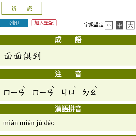
辨 識
列印
加入筆記
大
字級設定
中
小
成 語
面面俱到
注 音
ˋ
ˋ
ˋ
ˋ
ㄇㄧㄢ
ㄇㄧㄢ
ㄐㄩ
ㄉㄠ
漢語拼音
miàn miàn jù dào