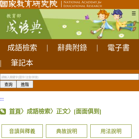
☰
成語檢索
|
辭典附錄
|
電子書
|
筆記本
:::
首頁
〉成語檢索〉正文〉
[面面俱到]
音讀與釋義
典故說明
用法說明