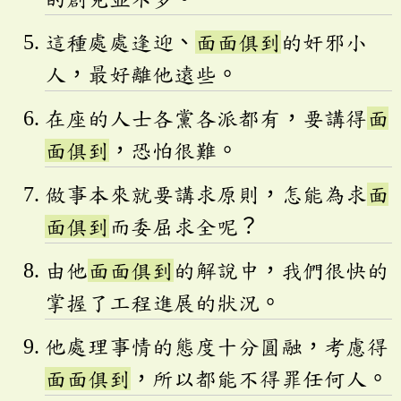
這種處處逢迎、
面面俱到
的奸邪小
人，最好離他遠些。
在座的人士各黨各派都有，要講得
面
面俱到
，恐怕很難。
做事本來就要講求原則，怎能為求
面
面俱到
而委屈求全呢？
由他
面面俱到
的解說中，我們很快的
掌握了工程進展的狀況。
他處理事情的態度十分圓融，考慮得
面面俱到
，所以都能不得罪任何人。