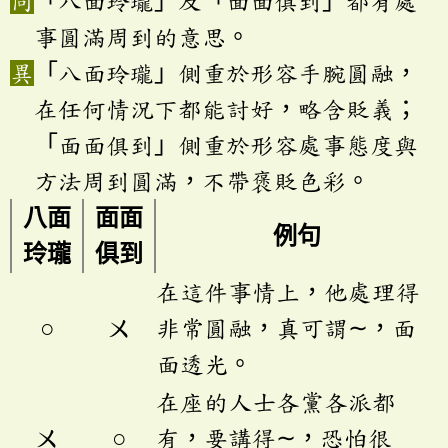
「八面玲瓏」及「面面俱到」都有處
事圓滿周到的意思。
「八面玲瓏」側重於形容手腕圓融，
在任何情況下都能討好，略含貶義；
「面面俱到」側重於形容處事態度與
方法周到圓滿，不帶褒貶色彩。
八面
面面
例句
玲瓏
俱到
在這件事情上，他處理得
○
ㄨ
非常圓融，真可謂∼，面
面透光。
在座的人士各黨各派都
ㄨ
○
有，要講得∼，恐怕很