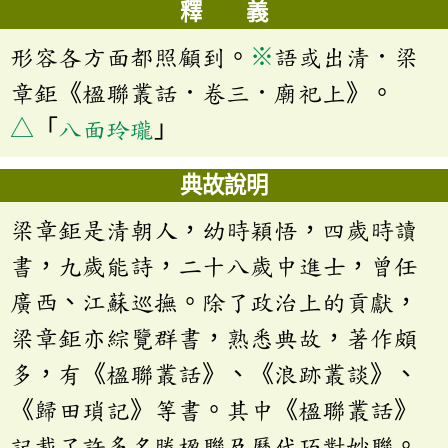
釋 義
形容各方面都照顧到。
※
語或出清．梁
章鉅《楹聯叢話．卷三．廟祀上》。
△
「
八面玲瓏
」
典故說明
梁章鉅是清朝人，幼時穎悟，四歲時讀
書，九歲能詩，二十八歲中進士，曾任
廣西、江蘇巡撫。除了政治上的貢獻，
梁章鉅亦綜覽群書，熟悉典故，著作頗
多，有《楹聯叢話》、《浪跡叢談》、
《歸田瑣記》等書。其中《楹聯叢話》
記載了許多名勝楹聯及歷代巧對妙聯。