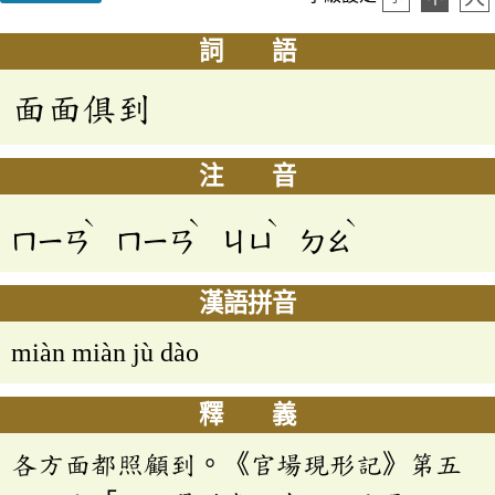
詞 語
面面俱到
注 音
ˋ
ˋ
ˋ
ˋ
ㄇㄧㄢ
ㄇㄧㄢ
ㄐㄩ
ㄉㄠ
漢語拼音
miàn miàn jù dào
釋 義
各方面都照顧到。《官場現形記》第五