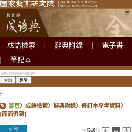
☰
成語檢索
|
辭典附錄
|
電子書
|
筆記本
:::
首頁
〉成語檢索〉辭典附錄〉修訂本參考資料〉
[面面俱到]
列印
大
字級設定
中
小