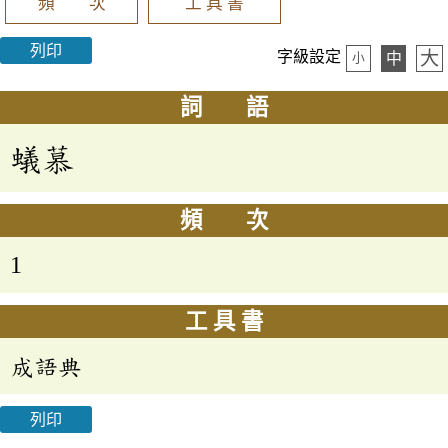
頻 次
工 具 書
列印
大
字級設定
中
小
詞 語
蟻慕
頻 次
1
工 具 書
成語典
列印