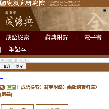
☰
成語檢索
|
辭典附錄
|
電子書
|
筆記本
:::
首頁
〉成語檢索〉辭典附錄〉編輯總資料庫〉
[蟻慕]