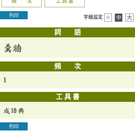
頻 次
工 具 書
列印
大
字級設定
中
小
詞 語
羹牆
頻 次
1
工 具 書
成語典
列印