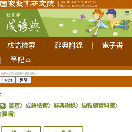
☰
成語檢索
|
辭典附錄
|
電子書
|
筆記本
:::
首頁
〉成語檢索〉辭典附錄〉編輯總資料庫〉
[羹牆]