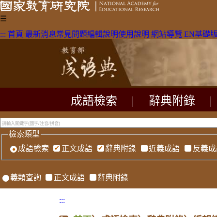
☰
:::
首頁
最新消息
常見問題
編輯說明
使用說明
網站導覽
EN
基礎
成語檢索
|
辭典附錄
|
檢索類型
成語檢索
正文成語
辭典附錄
近義成語
反義成
義類查詢
正文成語
辭典附錄
:::