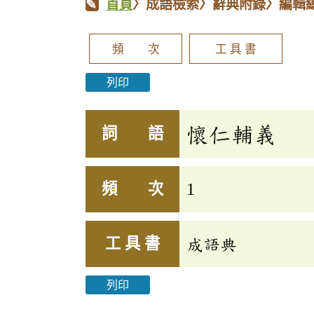
首頁
〉成語檢索〉辭典附錄〉編輯
頻 次
工 具 書
列印
懷仁輔義
詞 語
頻 次
1
工 具 書
成語典
列印