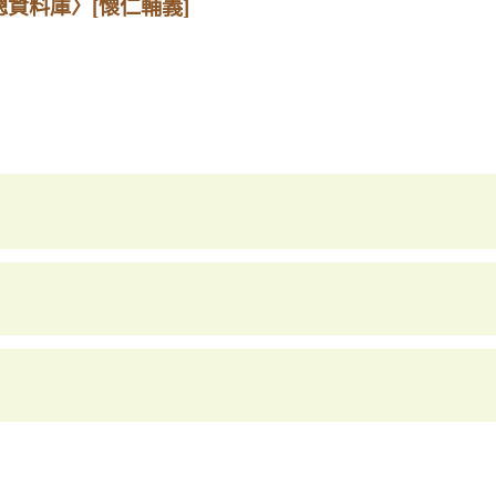
總資料庫〉
[懷仁輔義]