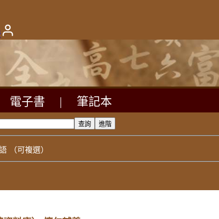
版
電子書
|
筆記本
語
（可複選）