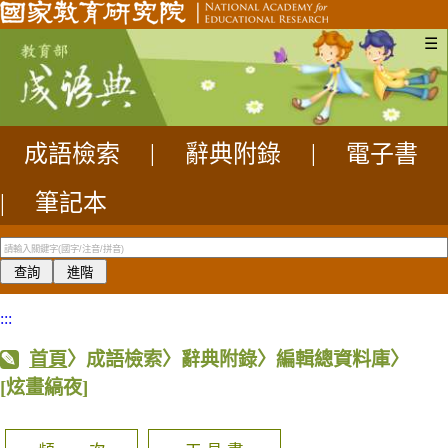
☰
成語檢索
|
辭典附錄
|
電子書
|
筆記本
:::
首頁
〉成語檢索〉辭典附錄〉編輯總資料庫〉
[炫畫縞夜]