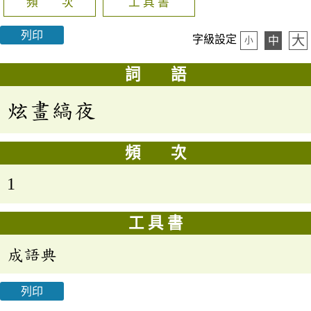
頻 次
工 具 書
列印
大
字級設定
中
小
詞 語
炫畫縞夜
頻 次
1
工 具 書
成語典
列印