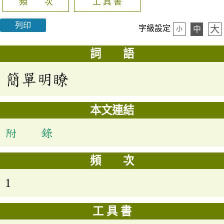
頻 次
工 具 書
列印
大
字級設定
中
小
詞 語
簡單明瞭
本文連結
附 錄
頻 次
1
工 具 書