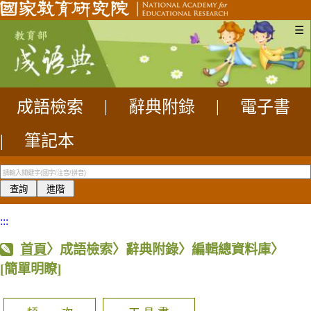
☰
成語檢索
|
辭典附錄
|
電子書
|
筆記本
:::
首頁
〉成語檢索〉辭典附錄〉編輯總資料庫〉
[簡單明瞭]