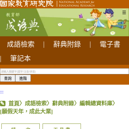
☰
成語檢索
|
辭典附錄
|
電子書
|
筆記本
:::
首頁
〉成語檢索〉辭典附錄〉編輯總資料庫〉
[願假天年，成此大業]