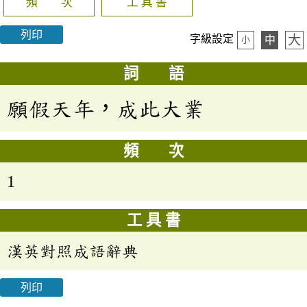
頻 次
工 具 書
列印
大
字級設定
中
小
詞 語
願假天年，成此大業
頻 次
1
工 具 書
漢英對照成語辭典
列印