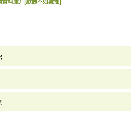
總資料庫〉
[獻醜不如藏拙]
拙
典