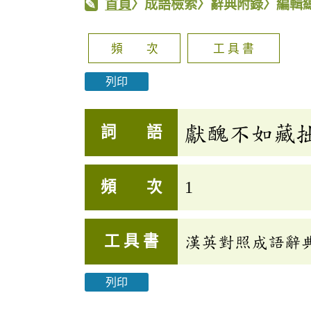
首頁
〉成語檢索〉辭典附錄〉編輯
頻 次
工 具 書
列印
獻醜不如藏
詞 語
頻 次
1
工 具 書
漢英對照成語辭
列印