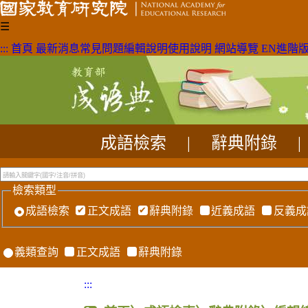
☰
:::
首頁
最新消息
常見問題
編輯說明
使用說明
網站導覽
EN
進階
成語檢索
|
辭典附錄
|
檢索類型
成語檢索
正文成語
辭典附錄
近義成語
反義成
義類查詢
正文成語
辭典附錄
:::