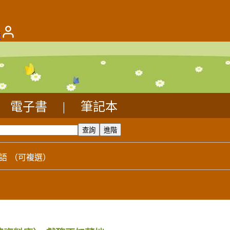
版
電子書
|
筆記本
語
（可複選）