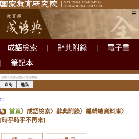
☰
成語檢索
|
辭典附錄
|
電子書
|
筆記本
:::
首頁
〉成語檢索〉辭典附錄〉編輯總資料庫〉
[時乎時乎不再來]