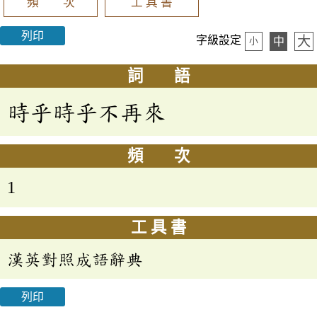
頻 次
工 具 書
列印
大
字級設定
中
小
詞 語
時乎時乎不再來
頻 次
1
工 具 書
漢英對照成語辭典
列印