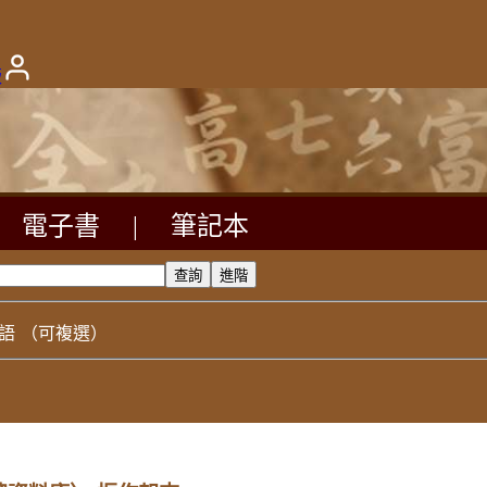
版
電子書
|
筆記本
語
（可複選）