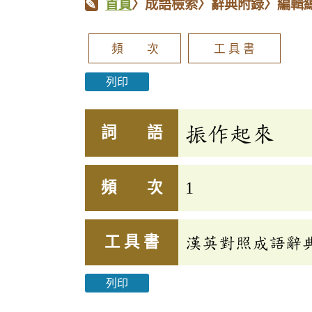
首頁
〉成語檢索〉辭典附錄〉編輯
頻 次
工 具 書
列印
振作起來
詞 語
頻 次
1
工 具 書
漢英對照成語辭
列印