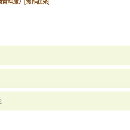
總資料庫〉
[振作起來]
典