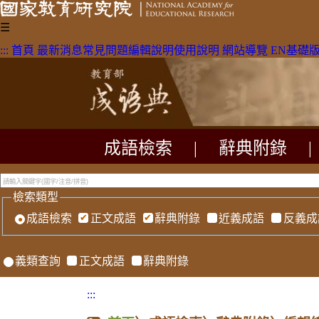
☰
:::
首頁
最新消息
常見問題
編輯說明
使用說明
網站導覽
EN
基礎
成語檢索
|
辭典附錄
|
檢索類型
成語檢索
正文成語
辭典附錄
近義成語
反義成
義類查詢
正文成語
辭典附錄
:::