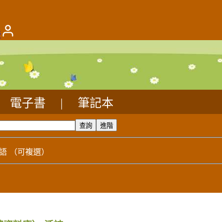
版
電子書
|
筆記本
語
（可複選）