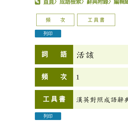
首頁
〉成語檢索〉辭典附錄〉編輯
頻 次
工 具 書
列印
活該
詞 語
頻 次
1
工 具 書
漢英對照成語辭
列印