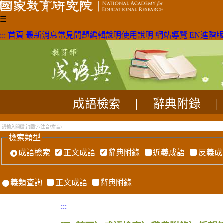
☰
:::
首頁
最新消息
常見問題
編輯說明
使用說明
網站導覽
EN
進階
成語檢索
|
辭典附錄
|
檢索類型
成語檢索
正文成語
辭典附錄
近義成語
反義成
義類查詢
正文成語
辭典附錄
:::