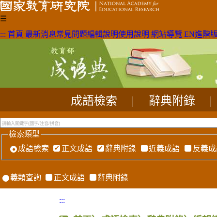
☰
:::
首頁
最新消息
常見問題
編輯說明
使用說明
網站導覽
EN
進階
成語檢索
|
辭典附錄
|
檢索類型
成語檢索
正文成語
辭典附錄
近義成語
反義成
義類查詢
正文成語
辭典附錄
:::