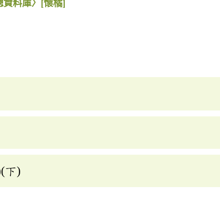
總資料庫〉
[懷橘]
(下)