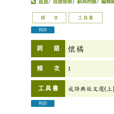
首頁
〉成語檢索〉辭典附錄〉編輯
頻 次
工 具 書
列印
懷橘
詞 語
頻 次
1
工 具 書
成語典故文選(上)
列印