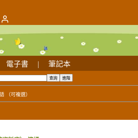
版
電子書
|
筆記本
語
（可複選）