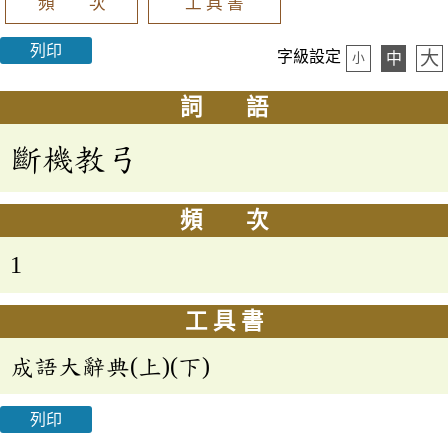
頻 次
工 具 書
列印
大
字級設定
中
小
詞 語
斷機教弓
頻 次
1
工 具 書
成語大辭典(上)(下)
列印