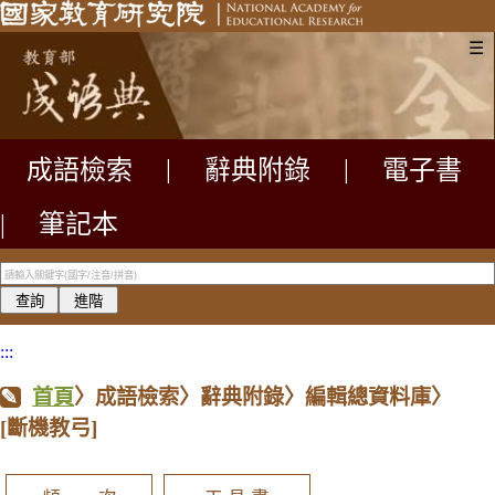
☰
成語檢索
|
辭典附錄
|
電子書
|
筆記本
:::
首頁
〉成語檢索〉辭典附錄〉編輯總資料庫〉
[斷機教弓]