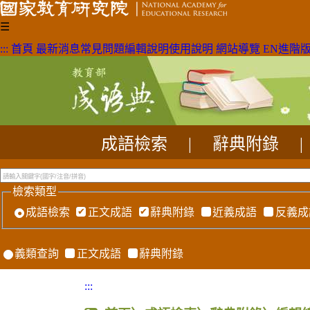
☰
:::
首頁
最新消息
常見問題
編輯說明
使用說明
網站導覽
EN
進階
成語檢索
|
辭典附錄
|
檢索類型
成語檢索
正文成語
辭典附錄
近義成語
反義成
義類查詢
正文成語
辭典附錄
:::