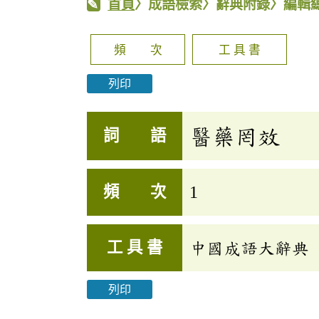
首頁
〉成語檢索〉辭典附錄〉編輯
頻 次
工 具 書
列印
醫藥罔效
詞 語
頻 次
1
工 具 書
中國成語大辭典
列印