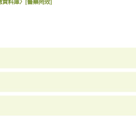
總資料庫〉
[醫藥罔效]