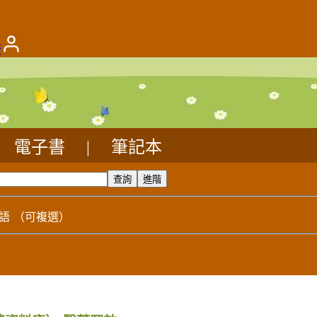
版
電子書
|
筆記本
語
（可複選）