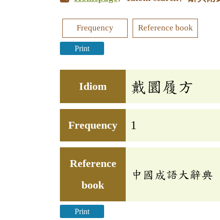
Frequency
Reference book
Print
戴圜履方
Idiom
Frequency
1
Reference
中國成語大辭典
book
Print