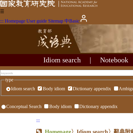
☰
:::
Homepage
User guide
Sitemap
中
Basic
Idiom search
|
Notebook
type
Idiom search
Body idiom
Dictionary appendix
Ambigu
Conceptual Search
Body idiom
Dictionary appendix
:::
Homepage
〉Idiom search〉