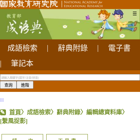
☰
成語檢索
|
辭典附錄
|
電子書
|
筆記本
:::
首頁
〉成語檢索〉辭典附錄〉編輯總資料庫〉
[繫風捉影]