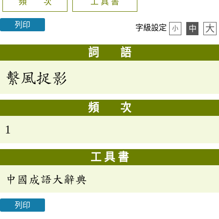
頻 次
工 具 書
列印
大
字級設定
中
小
詞 語
繫風捉影
頻 次
1
工 具 書
中國成語大辭典
列印