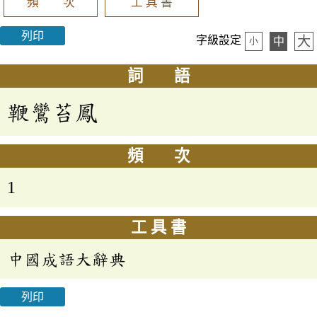
頻 次
工 具 書
列印
大
字級設定
中
小
詞 語
鞭鸞苔鳳
頻 次
1
工 具 書
中國成語大辭典
列印