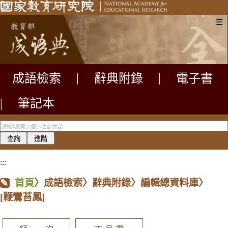
☰
成語檢索
|
辭典附錄
|
電子書
|
筆記本
:::
首頁
〉成語檢索〉辭典附錄〉編輯總資料庫〉
[鞭鸞苔鳳]