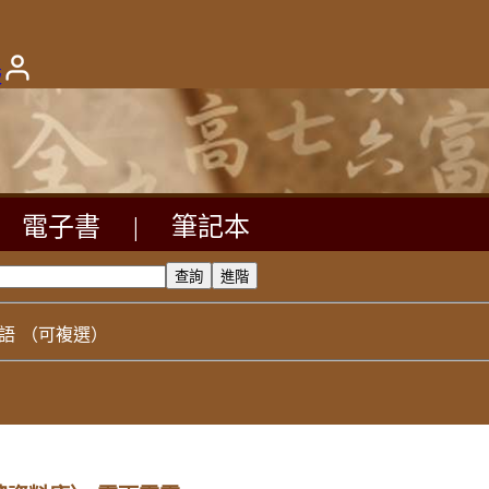
版
電子書
|
筆記本
語
（可複選）