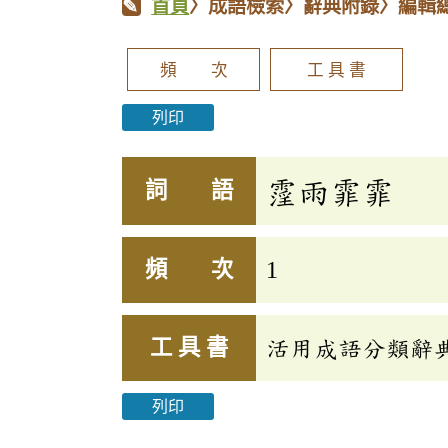
首頁
〉成語檢索〉辭典附錄〉編輯
頻 次
工 具 書
列印
霪雨霏霏
詞 語
頻 次
1
工 具 書
活用成語分類辭典(
列印