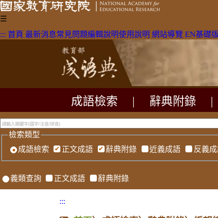
☰
:::
首頁
最新消息
常見問題
編輯說明
使用說明
網站導覽
EN
基礎
成語檢索
|
辭典附錄
|
檢索類型
成語檢索
正文成語
辭典附錄
近義成語
反義成
義類查詢
正文成語
辭典附錄
:::