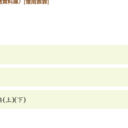
總資料庫〉
[霪雨霏霏]
上)(下)