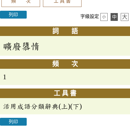
頻 次
工 具 書
列印
大
字級設定
中
小
詞 語
曠廢隳惰
頻 次
1
工 具 書
活用成語分類辭典(上)(下)
列印