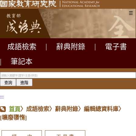
☰
成語檢索
|
辭典附錄
|
電子書
|
筆記本
:::
首頁
〉成語檢索〉辭典附錄〉編輯總資料庫〉
[曠廢隳惰]